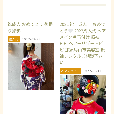
祝成人 おめでとう 後撮
2022 祝 成人 おめで
り撮影
とう
2022成人式 ヘア
メイク＃着付け 振袖
2022-03-28
成人式
BIBI ヘアーリゾートビ
ビ 那須烏山市美容室 振
袖レンタルご相談下さ
い！
2022-01-11
ヘアスタイル