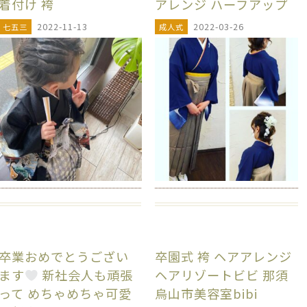
着付け 袴
アレンジ ハーフアップ
2022-11-13
2022-03-26
七五三
成人式
卒業おめでとうござい
卒園式 袴 ヘアアレンジ
ます
新社会人も頑張
ヘアリゾートビビ 那須
って︎ めちゃめちゃ可愛
烏山市美容室bibi