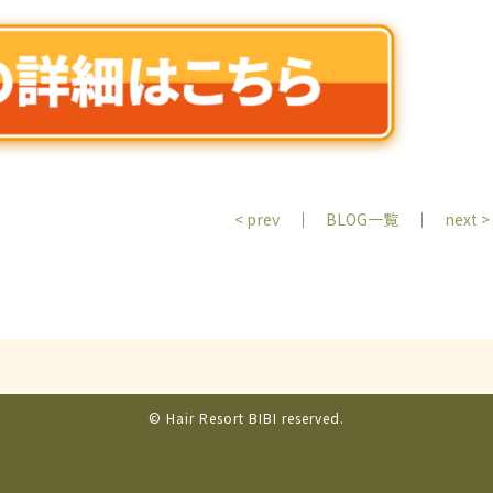
< prev
｜
BLOG一覧
｜
next >
© Hair Resort BIBI reserved.